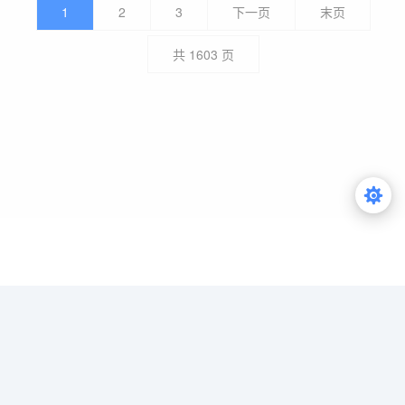
1
2
3
下一页
末页
共
1603
页
Copyright © niuwa4.com 牛蛙资源网
站长统计-当前在线[121]
|
广告合作
|
用户中心
|