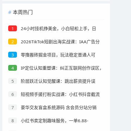
本周热门
24小时挂机挣美金，小白轻松上手，日
1
入1000+
2026TikTok短剧出海实战课：IAA广告分
2
账×IAP付费变现×账号搭建×平台规则×双轨爆发×
零撸搬砖掘金项目，玩法稳定普通人可
3
回款全流程
落地的长期副业，月收益轻松10000+
IP定位认知重塑课：纠正互联网创作误区，
4
深挖IP本质找寻专属个人打造心法
阶层跃迁认知觉醒课：跳出薪资提升误
5
区，看懂收入结构与生产资料的财富底层逻辑
短视频手搓打粉实战课：小红书抖音截流
6
玩法，零基础精准引流变现
豪华交友盲盒系统源码 含会员分站分销
7
系统 可易支付
小红书卖定制趣味服务，一单6.88-
8
14.88，227天卖了2w+份，到手13w+