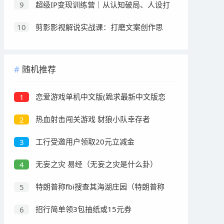
超级IP变现训练营｜从认知破局、人设打
9
造、爆款内容到全域流量变现全链路实战
剪影影视解说实战课：打磨文案创作思
10
路，熟练配音处理手法，快速上手解说制作
随机推荐
恋爱游戏单机中文版(跪求最新中文版恋
1
爱单机游戏)
热血射击闯关游戏 豺狼小队幸存者
2
工行受邀用户领取20元立减金
3
无妄之灾 易经（无妄之灾是什么卦）
4
特朗普称fbi搜查其海湖庄园（特朗普称
5
fbi突击搜查其海湖庄园）
招行简单领3包抽纸或15元券
6