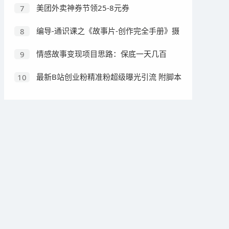
美团外卖神券节领25-8元券
7
编导-通识课之《故事片-创作完全手册》摄
8
影摄像零基础到精通（20节课程）
情感故事变现项目思路：保底一天几百
9
+，操作简单可放大，分享给你！
最新B站创业粉精准粉超级曝光引流 附脚本
10
可多开