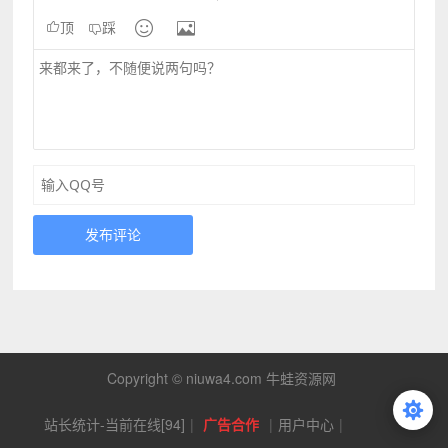


顶
踩
发布评论
Copyright © niuwa4.com 牛蛙资源网
站长统计-当前在线[94]
|
广告合作
|
用户中心
|