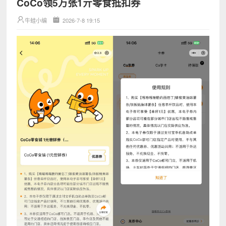
CoCo领5万张1亓零食抵扣券
牛蛙小编
2026-7-8 19:15