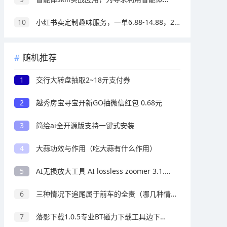
10
小红书卖定制趣味服务，一单6.88-14.88，227天卖了2w+份，到手13w+
随机推荐
1
交行大转盘抽取2~18亓支付券
2
越秀房宝寻宝开新GO抽微信红包 0.68元
3
简绘ai全开源版支持一键式安装
4
大蒜功效与作用（吃大蒜有什么作用）
5
AI无损放大工具 AI lossless zoomer 3.1.0.0
6
三种情况下追尾属于前车的全责（哪几种情况后车追尾不负全责）
7
落影下载1.0.5专业BT磁力下载工具边下边播放