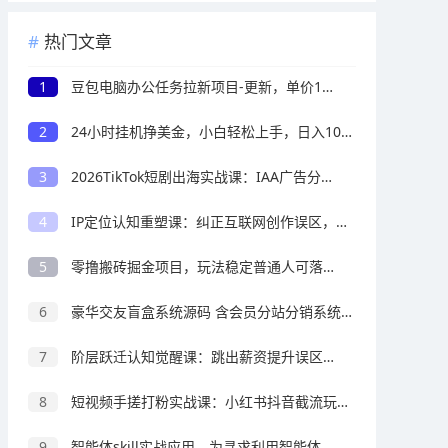
热门文章
1
豆包电脑办公任务拉新项目-更新，单价15元，最近很多人爆单，收入好几万，转化率超高，达人闭眼冲
2
24小时挂机挣美金，小白轻松上手，日入1000+
3
2026TikTok短剧出海实战课：IAA广告分账×IAP付费变现×账号搭建×平台规则×双轨爆发×回款全流程
4
IP定位认知重塑课：纠正互联网创作误区，深挖IP本质找寻专属个人打造心法
5
零撸搬砖掘金项目，玩法稳定普通人可落地的长期副业，月收益轻松10000+
6
豪华交友盲盒系统源码 含会员分站分销系统 可易支付
7
阶层跃迁认知觉醒课：跳出薪资提升误区，看懂收入结构与生产资料的财富底层逻辑
8
短视频手搓打粉实战课：小红书抖音截流玩法，零基础精准引流变现
9
智能体skill实战应用，为寻求利用智能体进行工作提效的人打造，案例演示，纯实战课