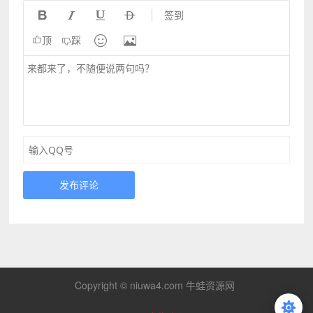




签到


顶
踩
发布评论
Copyright © niuwa4.com 牛蛙资源网