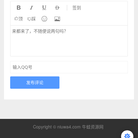




签到


顶
踩
发布评论
Copyright © niuwa4.com 牛蛙资源网