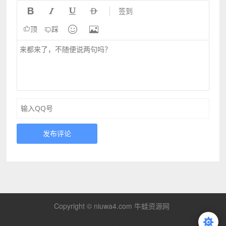




签到


顶
踩
发布评论
Copyright © niuwa4.com 牛蛙资源网