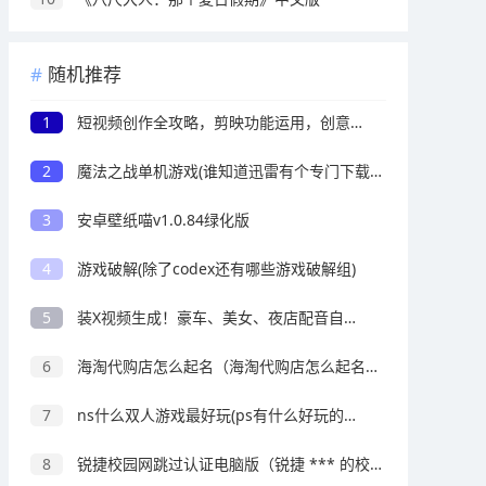
随机推荐
1
短视频创作全攻略，剪映功能运用，创意拍摄与特效制作
2
魔法之战单机游戏(谁知道迅雷有个专门下载单机游戏的网站)
3
安卓壁纸喵v1.0.84绿化版
4
游戏破解(除了codex还有哪些游戏破解组)
5
装X视频生成！豪车、美女、夜店配音自定义生成！
6
海淘代购店怎么起名（海淘代购店怎么起名？起名推荐丨达恩小二）
7
ns什么双人游戏最好玩(ps有什么好玩的双人游戏)
8
锐捷校园网跳过认证电脑版（锐捷 *** 的校园网）