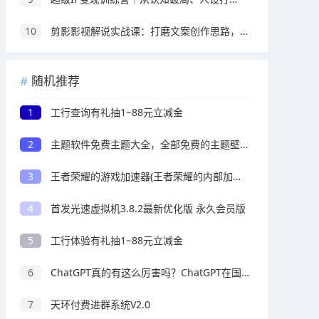
10
剪影影视解说实战课：打磨文案创作思路，熟练配音处理手法，快速上手解说制作
随机推荐
1
工行查询有礼抽1~88元立减金
2
主题软件免费主题大全，全部免费的主题壁纸软件
3
王者荣耀的游戏加速器(王者荣耀的内部加速器其他软件可以用吗比如和平精英)
4
首发光速虚拟机3.8.2最新优化版 永久会员版
5
工行体验有礼抽1~88元立减金
6
ChatGPT真的有这么厉害吗？ChatGPT在国内的用法教程
7
天环付费进群系统V2.0