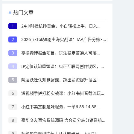
热门文章
1
24小时挂机挣美金，小白轻松上手，日入1000+
2
2026TikTok短剧出海实战课：IAA广告分账×IAP付费变现×账号搭建×平台规则×双轨爆发×回款全流程
3
零撸搬砖掘金项目，玩法稳定普通人可落地的长期副业，月收益轻松10000+
4
IP定位认知重塑课：纠正互联网创作误区，深挖IP本质找寻专属个人打造心法
5
阶层跃迁认知觉醒课：跳出薪资提升误区，看懂收入结构与生产资料的财富底层逻辑
6
短视频手搓打粉实战课：小红书抖音截流玩法，零基础精准引流变现
7
小红书卖定制趣味服务，一单6.88-14.88，227天卖了2w+份，到手13w+
8
豪华交友盲盒系统源码 含会员分站分销系统 可易支付
9
超级IP变现训练营｜从认知破局、人设打造、爆款内容到全域流量变现全链路实战