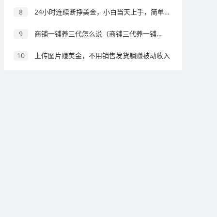
8
24小时连续断挣美金，小白当天上手，简单易操作，绿色稳定，日入1000+
9
商铺一铺养三代怎么说（商铺三代养一铺什么意思）
10
上传图片赚美金，不用销售发货躺赚被动收入