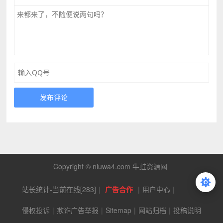
发布评论
Copyright © niuwa4.com 牛蛙资源网
站长统计-当前在线[283]
|
广告合作
|
用户中心
|
侵权投诉
|
欺诈广告举报
|
Sitemap
|
网站归档
|
投稿说明